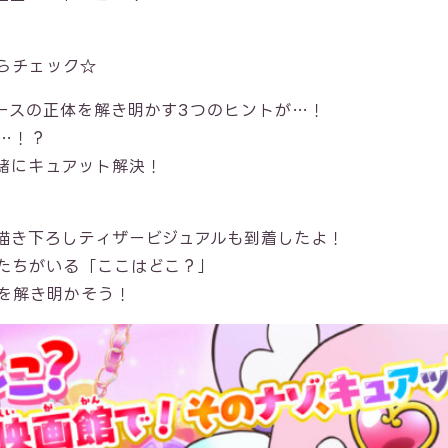
らチェック☆
ースの正体を解き明かす3つのヒントが…！
…！？
緒にキュアット解決！
描き下ろしティザービジュアルも到着したよ！
たちがいる「ここはどこ？」
を解き明かそう！