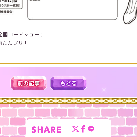
）全国ロードショー！
画たんプリ！