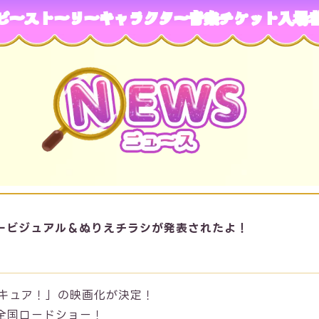
ビー
ストーリー
キャラクター
音楽
チケット
入場
ービジュアル＆ぬりえチラシが発表されたよ！
キュア！」の映画化が決定！
）全国ロードショー！